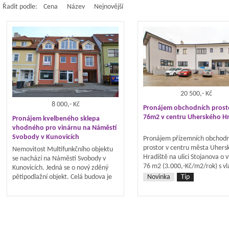
Řadit podle:
Cena
Název
Nejnovější
20 500,- Kč
8 000,- Kč
Pronájem obchodních prost
76m2 v centru Uherského Hr
Pronájem kvelbeného sklepa
vhodného pro vinárnu na Náměstí
Svobody v Kunovicích
Pronájem přízemních obchodn
prostor v centru města Uhers
Nemovitost Multifunkčního objektu
Hradiště na ulici Stojanova o
se nachází na Náměstí Svobody v
76 m2 (3.000,-Kč/m2/rok) s v
Kunovicích. Jedná se o nový zděný
vstupem. Obchodní prostor se
pětipodlažní objekt. Celá budova je
Novinka
Tip
sestává z prodejny, kanceláře,
velmi kvalitně zateplena, připojena
a WC. V prostoru je k dispozici:
na všechny inženýrské sítě. Suterénní
Zdarma připojení k Internetu 
prostory jsou řešeny jako
Zabezpečovací systém napoje
slovácký klenutý vinný sklep s
pult centrální ochrany v ceně 
posezením pro cca 40 lidí, barem,